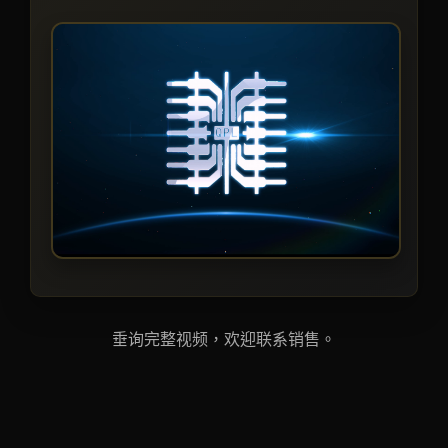
垂询完整视频，欢迎联系销售。