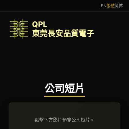
EN
繁體
简体
QPL
東莞長安品質電子
公司短片
點擊下方影片預覽公司短片。