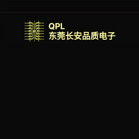
QPL
东莞长安品质电子