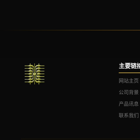
主要链
网站主页
公司背景
产品讯息
联系我们